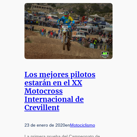
Los mejores pilotos
estarán en el XX
Motocross
Internacional de
Crevillent
23 de enero de 2020
en
Motociclismo
La primera prueba del Campeonato de