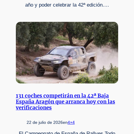
año y poder celebrar la 42ª edición.…
131 coches competirán en la 42ª Baja
España Aragón que arranca hoy con las
verificaciones
22 de julio de 2026
en
4×4
El Campeonato de España de Rallyes Todo