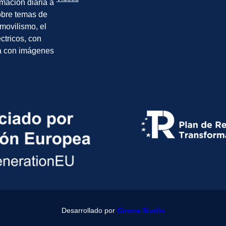
rmación diaria a
sobre temas de
movilismo, el
éctricos, con
a con imágenes
Desarrollado por
Girona Studio