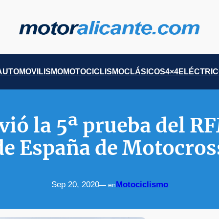
AUTOMOVILISMO
MOTOCICLISMO
CLÁSICOS
4×4
ELÉCTRI
vió la 5ª prueba del 
de España de Motocros
Sep 20, 2020
Motociclismo
— en