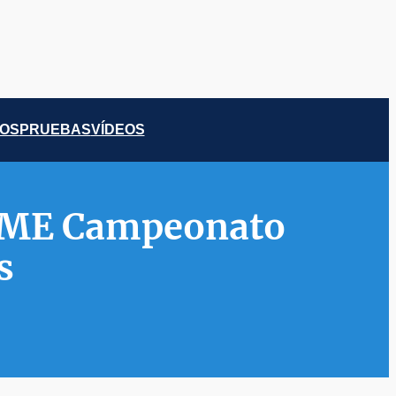
COS
PRUEBAS
VÍDEOS
RFME Campeonato
s