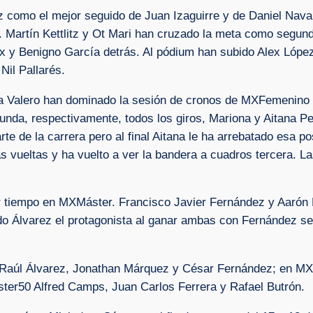
 como el mejor seguido de Juan Izaguirre y de Daniel Navar
Martín Kettlitz y Ot Mari han cruzado la meta como segund
x y Benigno García detrás. Al pódium han subido Alex López, 
il Pallarés.
a Valero han dominado la sesión de cronos de MXFemenino 
da, respectivamente, todos los giros, Mariona y Aitana Peña
te de la carrera pero al final Aitana le ha arrebatado esa p
s vueltas y ha vuelto a ver la bandera a cuadros tercera. L
r tiempo en MXMáster. Francisco Javier Fernández y Aarón B
ndo Álvarez el protagonista al ganar ambas con Fernández 
.
Raúl Álvarez, Jonathan Márquez y César Fernández; en MX
er50 Alfred Camps, Juan Carlos Ferrera y Rafael Butrón.