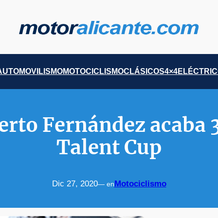
AUTOMOVILISMO
MOTOCICLISMO
CLÁSICOS
4×4
ELÉCTRI
berto Fernández acaba 
Talent Cup
Dic 27, 2020
Motociclismo
— en