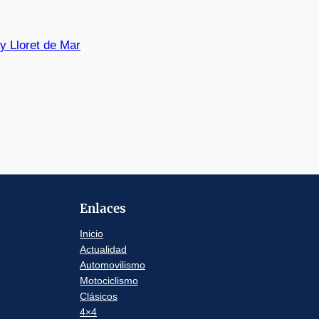
ly Lloret de Mar
Enlaces
Inicio
Actualidad
Automovilismo
Motociclismo
Clásicos
4×4