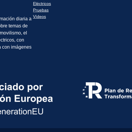
Eléctricos
Pruebas
Vídeos
rmación diaria a
sobre temas de
movilismo, el
éctricos, con
a con imágenes