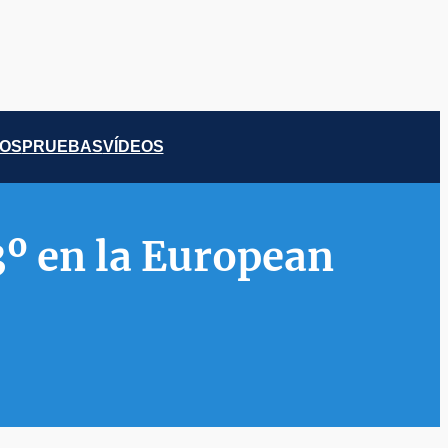
COS
PRUEBAS
VÍDEOS
3º en la European