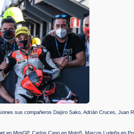
iones sus compañeros Daijiro Sako, Adrián Cruces, Juan R
t en MiniGP, Carlos Cano en Moto5. Marcos Ludeña en Pr