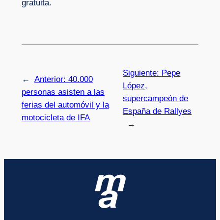
gratuita.
Siguiente:
Pepe
←
Anterior:
40.000
López,
personas asisten a las
supercampeón de
ferias del automóvil y la
España de Rallyes
motocicleta de IFA
→