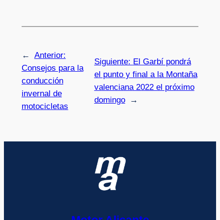
←
Anterior:
Siguiente:
El Garbí pondrá
Consejos para la
el punto y final a la Montaña
conducción
valenciana 2022 el próximo
invernal de
domingo
→
motocicletas
Motor Alicante