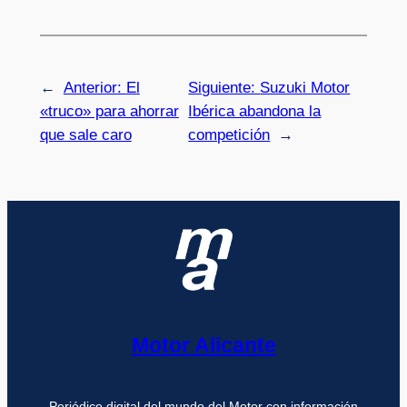
←
Anterior:
El
Siguiente:
Suzuki Motor
«truco» para ahorrar
Ibérica abandona la
que sale caro
competición
→
Motor Alicante
Periódico digital del mundo del Motor con información