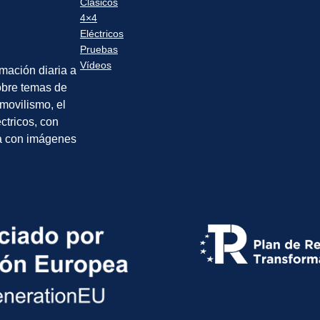
Clásicos
4×4
Eléctricos
Pruebas
Vídeos
rmación diaria a
sobre temas de
movilismo, el
éctricos, con
a con imágenes