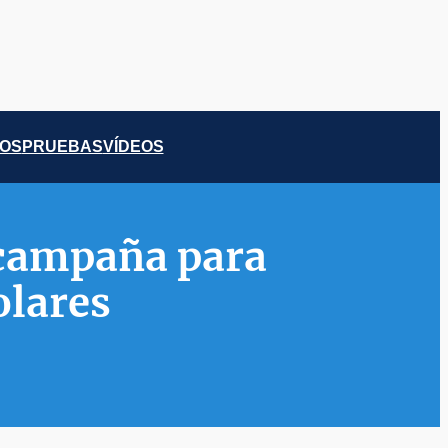
COS
PRUEBAS
VÍDEOS
 campaña para
olares