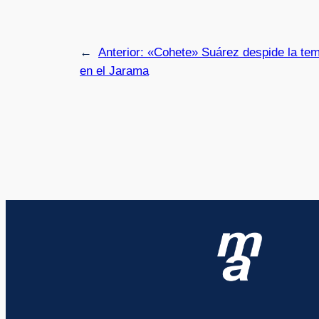
←
Anterior:
«Cohete» Suárez despide la te
en el Jarama