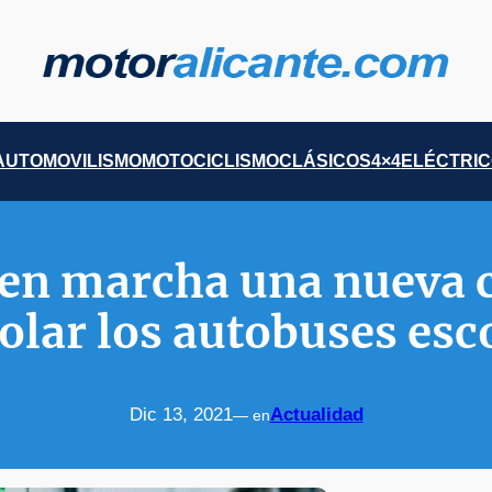
AUTOMOVILISMO
MOTOCICLISMO
CLÁSICOS
4×4
ELÉCTRI
 en marcha una nueva
olar los autobuses esc
Dic 13, 2021
Actualidad
— en