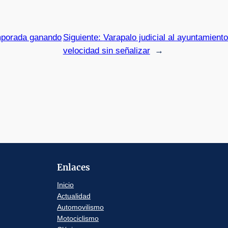
mporada ganando
Siguiente:
Varapalo judicial al ayuntamien
velocidad sin señalizar
→
Enlaces
Inicio
Actualidad
Automovilismo
Motociclismo