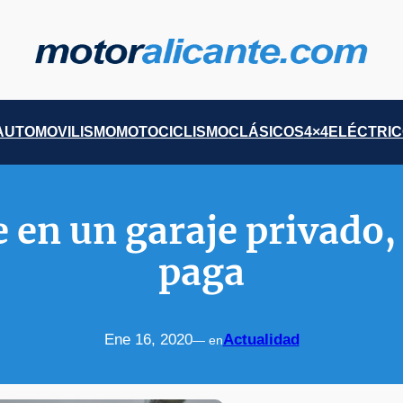
AUTOMOVILISMO
MOTOCICLISMO
CLÁSICOS
4×4
ELÉCTRI
e en un garaje privado
paga
Ene 16, 2020
Actualidad
— en