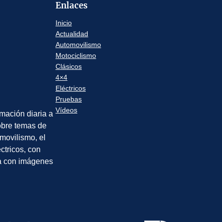
Enlaces
Inicio
Actualidad
Automovilismo
Motociclismo
Clásicos
4×4
Eléctricos
Pruebas
Vídeos
rmación diaria a
sobre temas de
movilismo, el
éctricos, con
a con imágenes