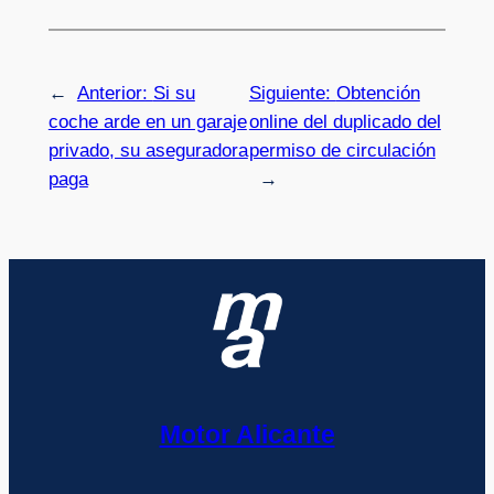
←
Anterior:
Si su
Siguiente:
Obtención
coche arde en un garaje
online del duplicado del
privado, su aseguradora
permiso de circulación
paga
→
Motor Alicante