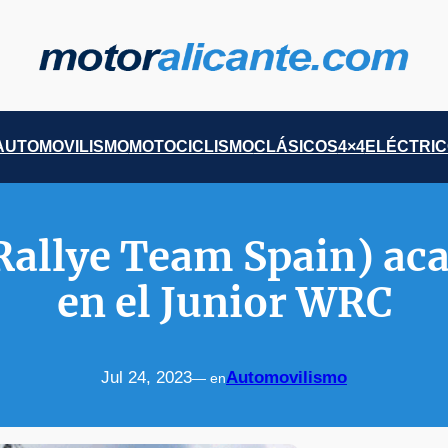
AUTOMOVILISMO
MOTOCICLISMO
CLÁSICOS
4×4
ELÉCTRI
Rallye Team Spain) aca
en el Junior WRC
Jul 24, 2023
Automovilismo
— en