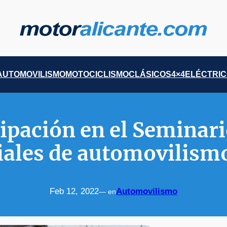
AUTOMOVILISMO
MOTOCICLISMO
CLÁSICOS
4×4
ELÉCTRI
cipación en el Seminari
ciales de automovilism
Feb 12, 2022
Automovilismo
— en