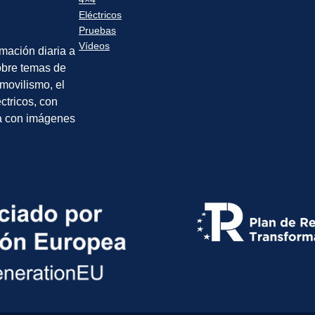
Eléctricos
Pruebas
Vídeos
rmación diaria a
sobre temas de
movilismo, el
éctricos, con
a con imágenes