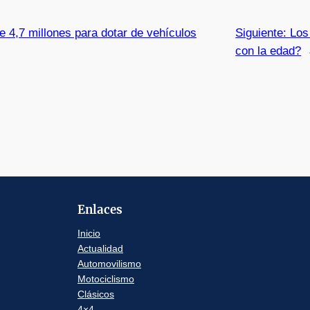
te 4,7 millones para dotar de vehículos
Siguiente:
Los
con la edad?
Enlaces
Inicio
Actualidad
Automovilismo
Motociclismo
Clásicos
4×4