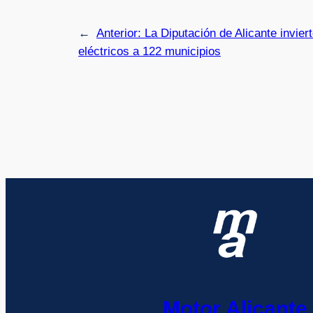
←
Anterior:
La Diputación de Alicante invier
eléctricos a 122 municipios
Motor Alicante