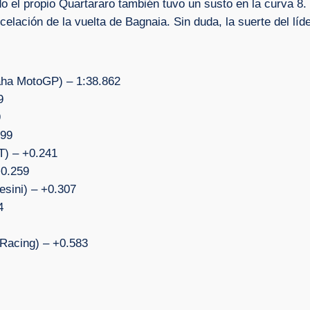
do el propio Quartararo también tuvo un susto en la curva 8.
celación de la vuelta de Bagnaia. Sin duda, la suerte del líde
aha MotoGP) – 1:38.862
9
9
199
T) – +0.241
+0.259
esini) – +0.307
4
 Racing) – +0.583