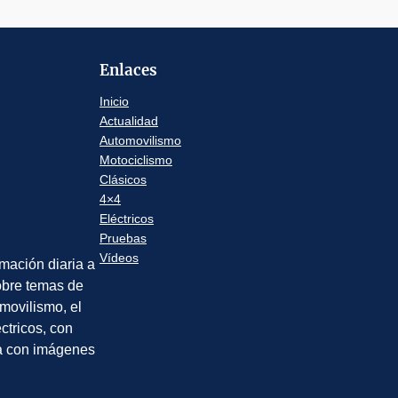
Enlaces
Inicio
Actualidad
Automovilismo
Motociclismo
Clásicos
4×4
Eléctricos
Pruebas
Vídeos
rmación diaria a
sobre temas de
movilismo, el
éctricos, con
a con imágenes