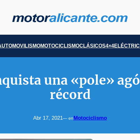
AUTOMOVILISMO
MOTOCICLISMO
CLÁSICOS
4×4
ELÉCTRI
quista una «pole» agó
récord
Abr 17, 2021
Motociclismo
— en