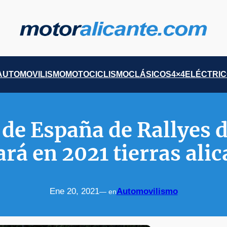
AUTOMOVILISMO
MOTOCICLISMO
CLÁSICOS
4×4
ELÉCTRI
 de España de Rallyes d
ará en 2021 tierras ali
Ene 20, 2021
Automovilismo
— en