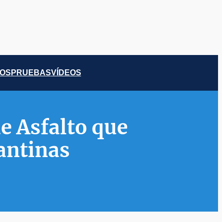
COS
PRUEBAS
VÍDEOS
e Asfalto que
cantinas