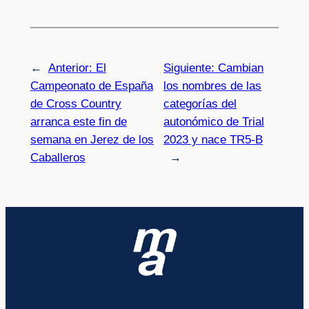
←
Anterior:
El
Siguiente:
Cambian
Campeonato de España
los nombres de las
de Cross Country
categorías del
arranca este fin de
autonómico de Trial
semana en Jerez de los
2023 y nace TR5-B
Caballeros
→