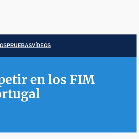
COS
PRUEBAS
VÍDEOS
etir en los FIM
ortugal