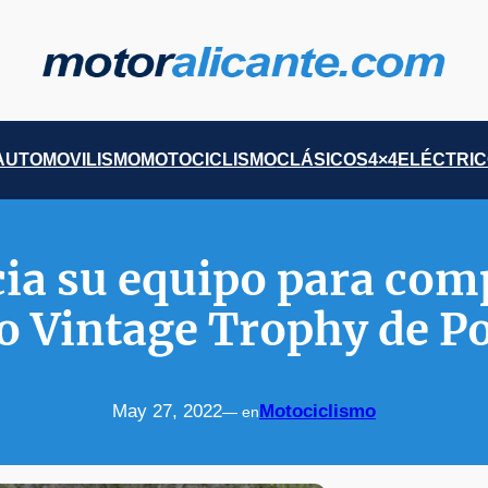
AUTOMOVILISMO
MOTOCICLISMO
CLÁSICOS
4×4
ELÉCTRI
a su equipo para comp
 Vintage Trophy de P
May 27, 2022
Motociclismo
— en