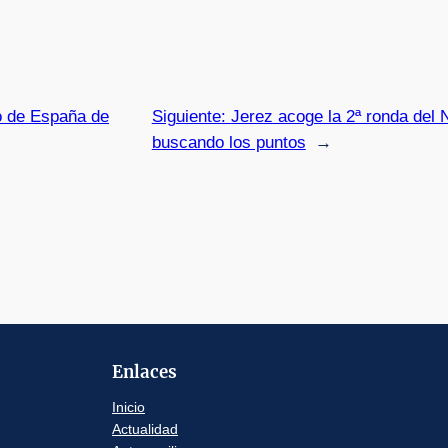
o de España de
Siguiente:
Jerez acoge la 2ª ronda del 
buscando los puntos
→
Enlaces
Inicio
Actualidad