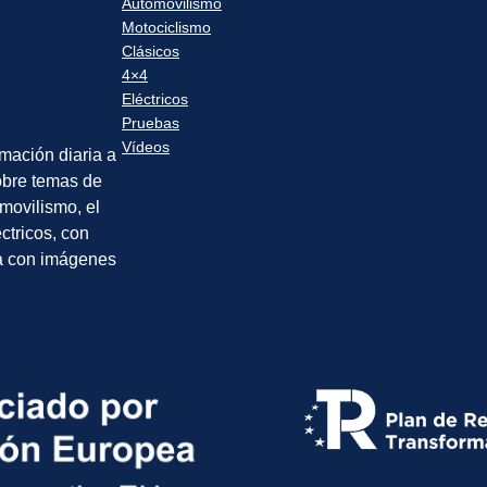
Automovilismo
Motociclismo
Clásicos
4×4
Eléctricos
Pruebas
Vídeos
rmación diaria a
sobre temas de
movilismo, el
éctricos, con
a con imágenes