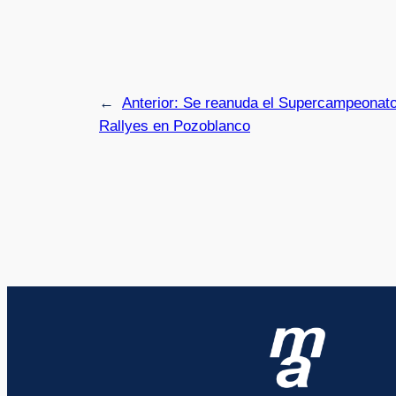
←
Anterior:
Se reanuda el Supercampeonat
Rallyes en Pozoblanco