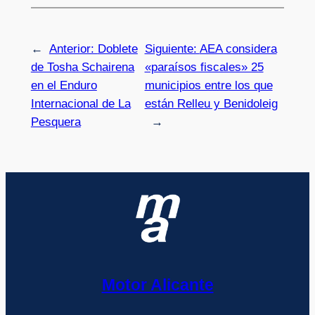
←
Anterior:
Doblete
Siguiente:
AEA considera
de Tosha Schairena
«paraísos fiscales» 25
en el Enduro
municipios entre los que
Internacional de La
están Relleu y Benidoleig
Pesquera
→
Motor Alicante