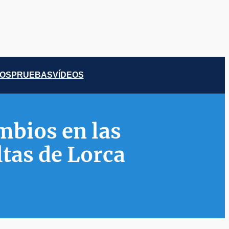
COS
PRUEBAS
VÍDEOS
mbios en las
ltas de Lorca