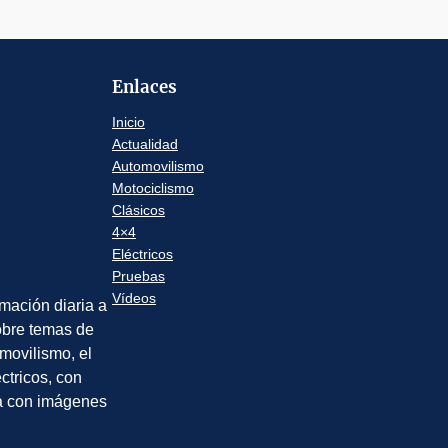
Enlaces
Inicio
Actualidad
Automovilismo
Motociclismo
Clásicos
4×4
Eléctricos
Pruebas
Vídeos
rmación diaria a
sobre temas de
movilismo, el
éctricos, con
a con imágenes