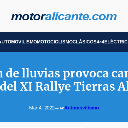
AUTOMOVILISMO
MOTOCICLISMO
CLÁSICOS
4×4
ELÉCTRI
n de lluvias provoca ca
el XI Rallye Tierras A
Mar 4, 2022
Automovilismo
— en