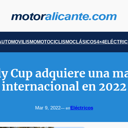
AUTOMOVILISMO
MOTOCICLISMO
CLÁSICOS
4×4
ELÉCTRI
ly Cup adquiere una m
internacional en 2022
Mar 9, 2022
Eléctricos
— en