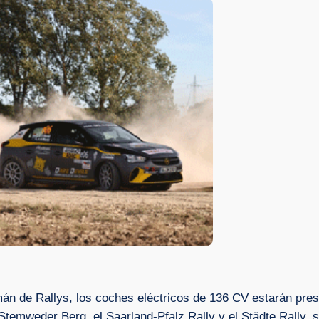
n de Rallys, los coches eléctricos de 136 CV estarán pres
y Stemweder Berg, el Saarland-Pfalz Rally y el Städte Rally,