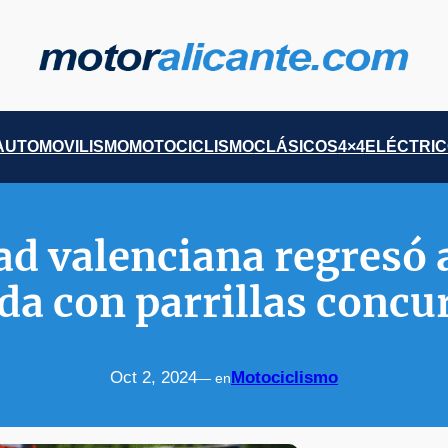
AUTOMOVILISMO
MOTOCICLISMO
CLÁSICOS
4×4
ELÉCTRI
d valenciana regresó a
da con parrillas concu
Oct 2, 2024
Motociclismo
— en