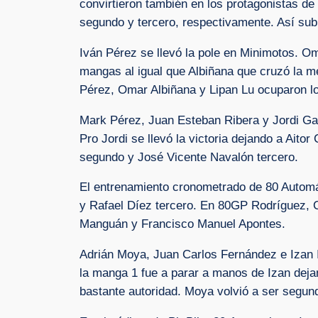
convirtieron también en los protagonistas d
segundo y tercero, respectivamente. Así subi
Iván Pérez se llevó la pole en Minimotos. Om
mangas al igual que Albiñana que cruzó la me
Pérez, Omar Albiñana y Lipan Lu ocuparon lo
Mark Pérez, Juan Esteban Ribera y Jordi Garc
Pro Jordi se llevó la victoria dejando a Ait
segundo y José Vicente Navalón tercero.
El entrenamiento cronometrado de 80 Automá
y Rafael Díez tercero. En 80GP Rodríguez, Ca
Manguán y Francisco Manuel Apontes.
Adrián Moya, Juan Carlos Fernández e Izan Ibá
la manga 1 fue a parar a manos de Izan deja
bastante autoridad. Moya volvió a ser segund