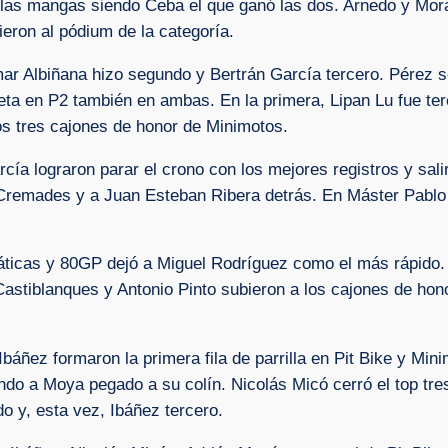
e las mangas siendo Ceba el que ganó las dos. Arnedo y Mo
eron al pódium de la categoría.
ar Albiñana hizo segundo y Bertrán García tercero. Pérez se 
ta en P2 también en ambas. En la primera, Lipan Lu fue ter
s tres cajones de honor de Minimotos.
ía lograron parar el crono con los mejores registros y salir
or Cremades y a Juan Esteban Ribera detrás. En Máster Pablo
ticas y 80GP dejó a Miguel Rodríguez como el más rápido.
stiblanques y Antonio Pinto subieron a los cajones de honor
ñez formaron la primera fila de parrilla en Pit Bike y Minim
ndo a Moya pegado a su colín. Nicolás Micó cerró el top tr
o y, esta vez, Ibáñez tercero.