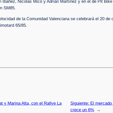
n Ibáñez, Nicolás Micó y Adrián Martínez y en el de Pit Bi
en SM85.
ocidad de la Comunidad Valenciana se celebrará el 20 de oct
nimotard 65/85.
t y Marina Alta, con el Rallye La
Siguiente:
El mercado 
crece un 6%
→