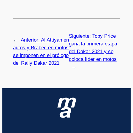
Siguiente:
Toby Price
←
Anterior:
Al Attiyah en
gana la primera etapa
autos y Brabec en motos
del Dakar 2021 y se
se imponen en el prólogo
coloca líder en motos
del Rally Dakar 2021
→