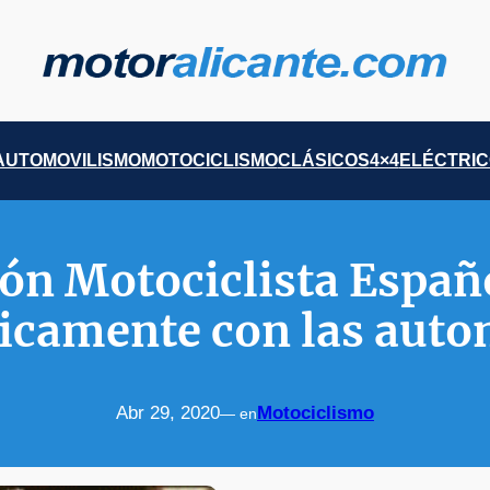
AUTOMOVILISMO
MOTOCICLISMO
CLÁSICOS
4×4
ELÉCTRI
ón Motociclista Españ
icamente con las aut
Abr 29, 2020
Motociclismo
— en