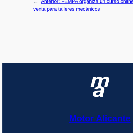
←
Anterior:
FEMPA organiza un curso online 
venta para talleres mecánicos
Motor Alicante