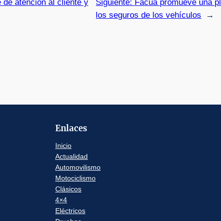
de atención al cliente y
Siguiente:
Facua promueve una pla
los seguros de los vehículos
→
Enlaces
Inicio
Actualidad
Automovilismo
Motociclismo
Clásicos
4×4
Eléctricos