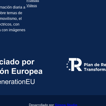
Pruebas
Vídeos
rmación diaria a
sobre temas de
movilismo, el
éctricos, con
a con imágenes
Desarrollado por
Girona Studio