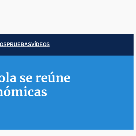
COS
PRUEBAS
VÍDEOS
ola se reúne
onómicas