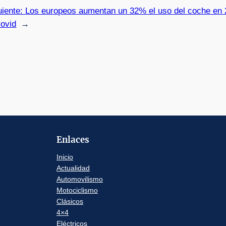
uiente:
Los europeos aumentan un 32% el uso del coche en 2
Covid
→
Enlaces
Inicio
Actualidad
Automovilismo
Motociclismo
Clásicos
4×4
Eléctricos