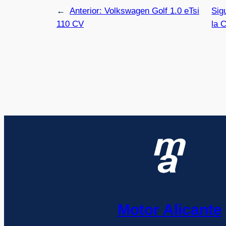
←
Anterior:
Volkswagen Golf 1.0 eTsi
Sig
110 CV
la 
Motor Alicante