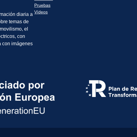
Pruebas
Vídeos
rmación diaria a
sobre temas de
movilismo, el
éctricos, con
a con imágenes