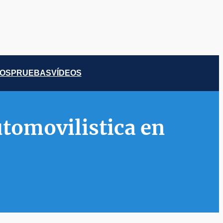
COS
PRUEBAS
VÍDEOS
utomovilistica en