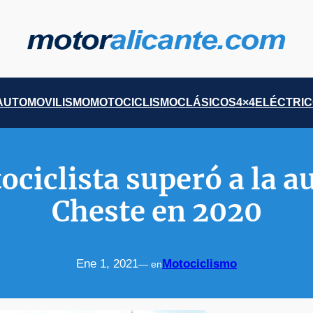
AUTOMOVILISMO
MOTOCICLISMO
CLÁSICOS
4×4
ELÉCTRI
ociclista superó a la a
Cheste en 2020
Ene 1, 2021
Motociclismo
— en