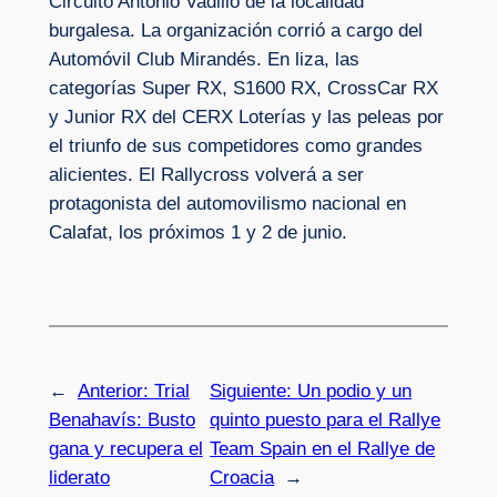
Circuito Antonio Vadillo de la localidad
burgalesa. La organización corrió a cargo del
Automóvil Club Mirandés. En liza, las
categorías Super RX, S1600 RX, CrossCar RX
y Junior RX del CERX Loterías y las peleas por
el triunfo de sus competidores como grandes
alicientes. El Rallycross volverá a ser
protagonista del automovilismo nacional en
Calafat, los próximos 1 y 2 de junio.
←
Anterior:
Trial
Siguiente:
Un podio y un
Benahavís: Busto
quinto puesto para el Rallye
gana y recupera el
Team Spain en el Rallye de
liderato
Croacia
→