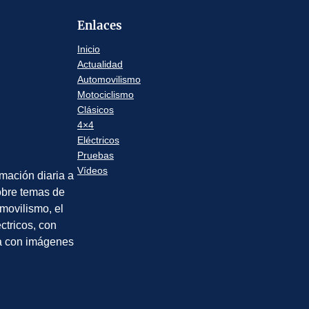
Enlaces
Inicio
Actualidad
Automovilismo
Motociclismo
Clásicos
4×4
Eléctricos
Pruebas
Vídeos
rmación diaria a
sobre temas de
movilismo, el
éctricos, con
a con imágenes