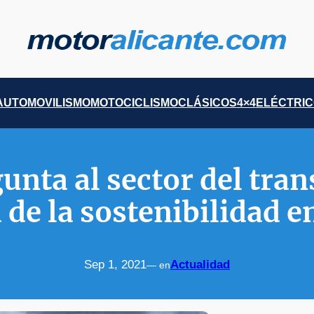
AUTOMOVILISMO
MOTOCICLISMO
CLÁSICOS
4×4
ELÉCTRI
nta al sector del tran
 de la sostenibilidad 
Sep 1, 2021
Actualidad
— en