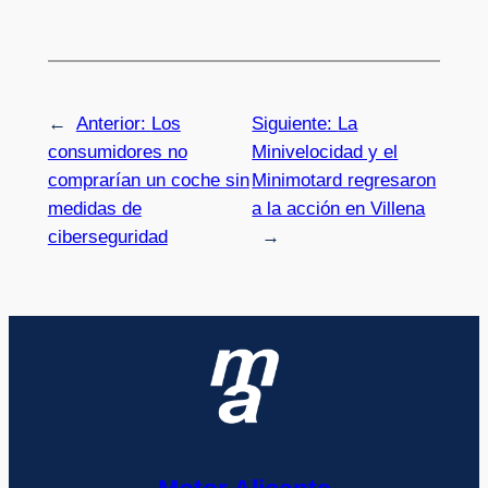
←
Anterior:
Los
Siguiente:
La
consumidores no
Minivelocidad y el
comprarían un coche sin
Minimotard regresaron
medidas de
a la acción en Villena
ciberseguridad
→