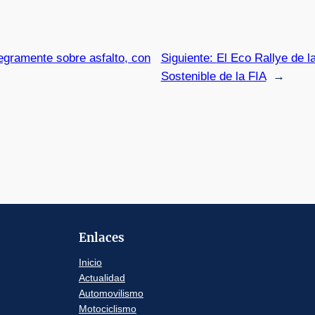
tegramente sobre asfalto, con
Siguiente:
El Eco Rallye de l
Sostenible de la FIA
→
Enlaces
Inicio
Actualidad
Automovilismo
Motociclismo