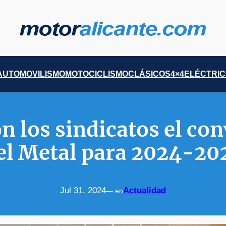
AUTOMOVILISMO
MOTOCICLISMO
CLÁSICOS
4×4
ELÉCTRI
 los sindicatos el con
el Metal para 2024-20
Jul 31, 2024
Actualidad
— en