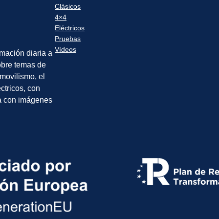
Clásicos
4×4
Eléctricos
Pruebas
Vídeos
rmación diaria a
sobre temas de
movilismo, el
éctricos, con
a con imágenes