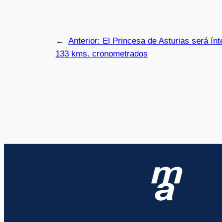
←
Anterior:
El Princesa de Asturias será ín
133 kms. cronometrados