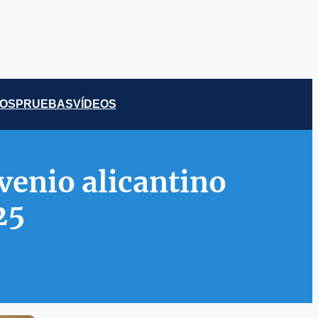
COS
PRUEBAS
VÍDEOS
venio alicantino
25