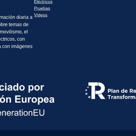
Eléctricos
Pruebas
Vídeos
rmación diaria a
sobre temas de
movilismo, el
éctricos, con
a con imágenes