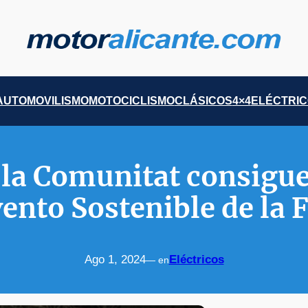
AUTOMOVILISMO
MOTOCICLISMO
CLÁSICOS
4×4
ELÉCTRI
 la Comunitat consigue
ento Sostenible de la 
Ago 1, 2024
Eléctricos
— en