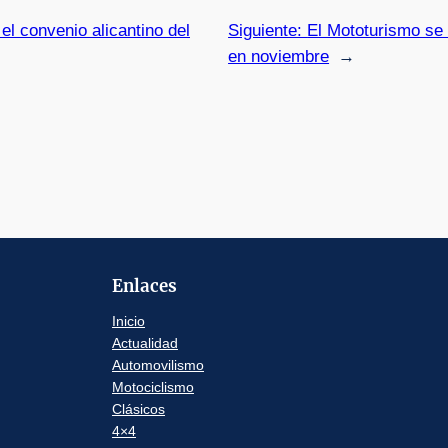
el convenio alicantino del
Siguiente:
El Mototurismo se
en noviembre
→
Enlaces
Inicio
Actualidad
Automovilismo
Motociclismo
Clásicos
4×4