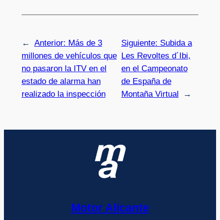
←
Anterior:
Más de 3
Siguiente:
Subida a
millones de vehículos que
Les Revoltes d´Ibi,
no pasaron la ITV en el
en el Campeonato
estado de alarma han
de España de
realizado la inspección
Montaña Virtual
→
Motor Alicante