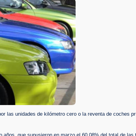
por las unidades de kilómetro cero o la reventa de coches p
ho años, que supusieron en marzo el 60,08% del total de la