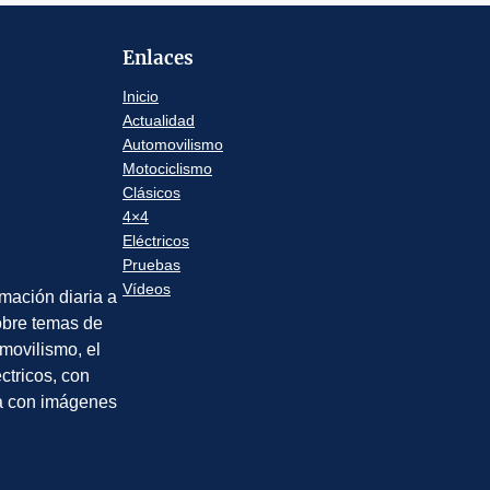
Enlaces
Inicio
Actualidad
Automovilismo
Motociclismo
Clásicos
4×4
Eléctricos
Pruebas
Vídeos
rmación diaria a
sobre temas de
movilismo, el
éctricos, con
a con imágenes