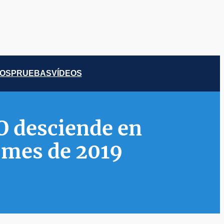
COS
PRUEBAS
VÍDEOS
O desciende en
 mes de 2019