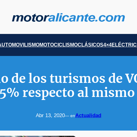
AUTOMOVILISMO
MOTOCICLISMO
CLÁSICOS
4×4
ELÉCTRI
io de los turismos de V
5% respecto al mismo
Abr 13, 2020
Actualidad
— en