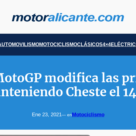
AUTOMOVILISMO
MOTOCICLISMO
CLÁSICOS
4×4
ELÉCTRI
otoGP modifica las pr
nteniendo Cheste el 1
Ene 23, 2021
Motociclismo
— en