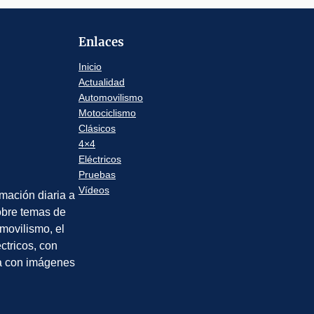
Enlaces
Inicio
Actualidad
Automovilismo
Motociclismo
Clásicos
4×4
Eléctricos
Pruebas
Vídeos
rmación diaria a
sobre temas de
movilismo, el
éctricos, con
a con imágenes