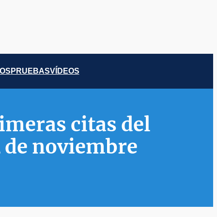
COS
PRUEBAS
VÍDEOS
imeras citas del
4 de noviembre