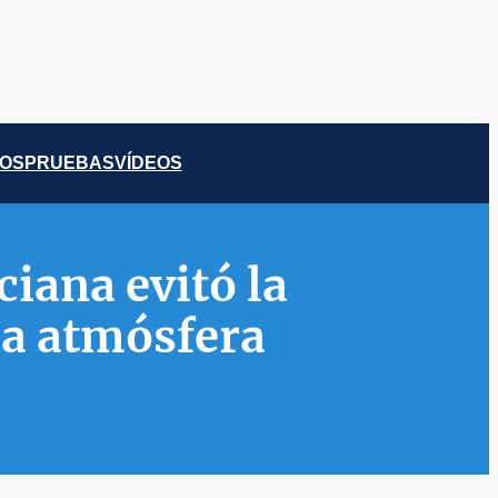
COS
PRUEBAS
VÍDEOS
ciana evitó la
la atmósfera