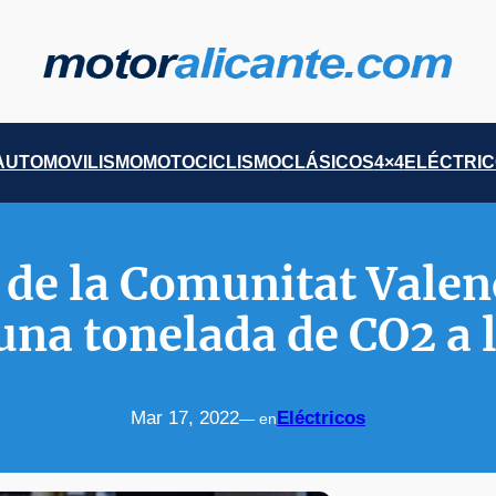
AUTOMOVILISMO
MOTOCICLISMO
CLÁSICOS
4×4
ELÉCTRI
 de la Comunitat Valen
una tonelada de CO2 a 
Mar 17, 2022
Eléctricos
— en