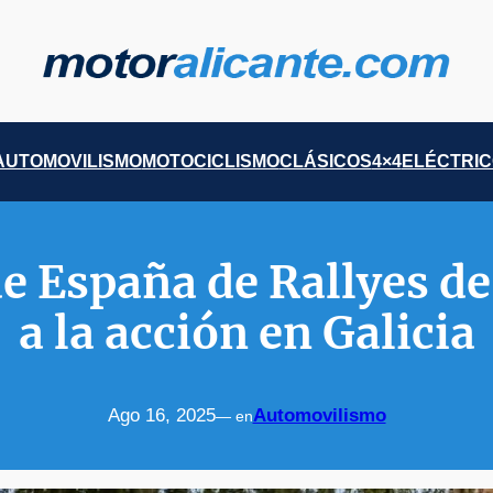
AUTOMOVILISMO
MOTOCICLISMO
CLÁSICOS
4×4
ELÉCTRI
 España de Rallyes de
a la acción en Galicia
Ago 16, 2025
Automovilismo
— en