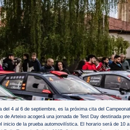
ra del 4 al 6 de septiembre, es la próxima cita del Campeon
to de Arteixo acogerá una jornada de Test Day destinada pr
inicio de la prueba automovilística. El horario será de 10 a