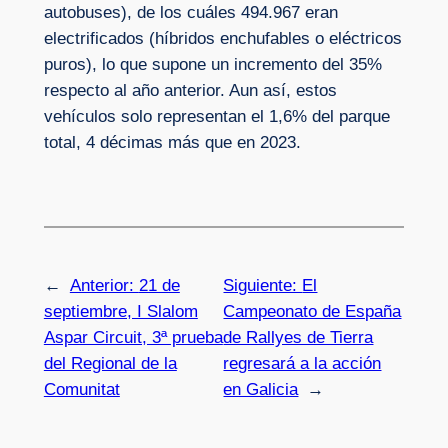
autobuses), de los cuáles 494.967 eran
electrificados (híbridos enchufables o eléctricos
puros), lo que supone un incremento del 35%
respecto al año anterior. Aun así, estos
vehículos solo representan el 1,6% del parque
total, 4 décimas más que en 2023.
←
Anterior:
21 de
Siguiente:
El
septiembre, I Slalom
Campeonato de España
Aspar Circuit, 3ª prueba
de Rallyes de Tierra
del Regional de la
regresará a la acción
Comunitat
en Galicia
→