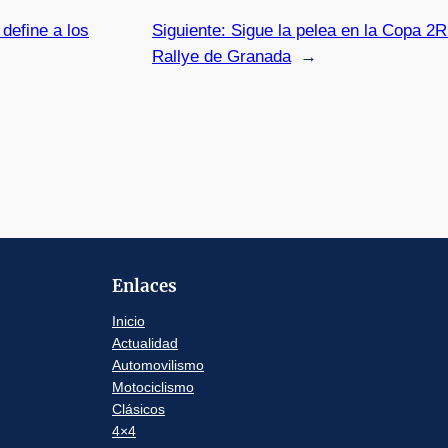
define a los
Siguiente:
Sigue la pelea en la Copa 2R
Rallye de Granada
→
Enlaces
Inicio
Actualidad
Automovilismo
Motociclismo
Clásicos
4×4