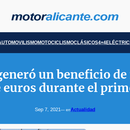
AUTOMOVILISMO
MOTOCICLISMO
CLÁSICOS
4×4
ELÉCTRI
generó un beneficio de
 euros durante el pri
Sep 7, 2021
Actualidad
— en