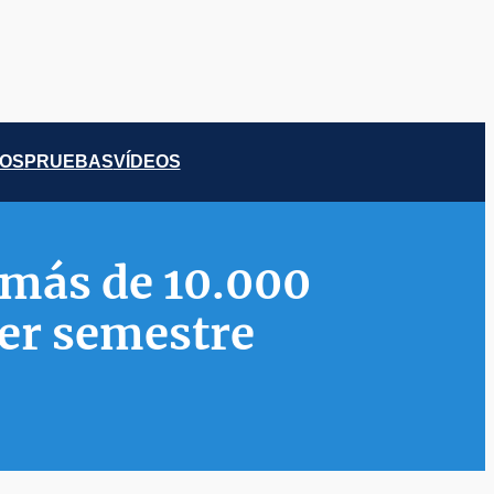
COS
PRUEBAS
VÍDEOS
 más de 10.000
mer semestre