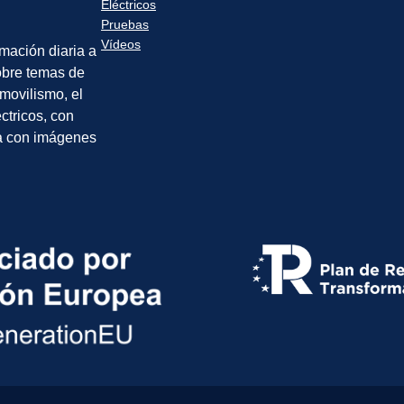
Eléctricos
Pruebas
Vídeos
rmación diaria a
sobre temas de
movilismo, el
éctricos, con
a con imágenes