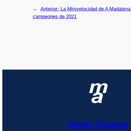
←
Anterior:
La Minivelocidad de A Madalena 
campeones de 2021
Motor Alicante