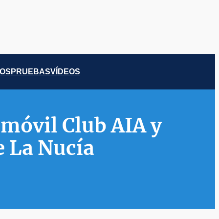
COS
PRUEBAS
VÍDEOS
omóvil Club AIA y
e La Nucía