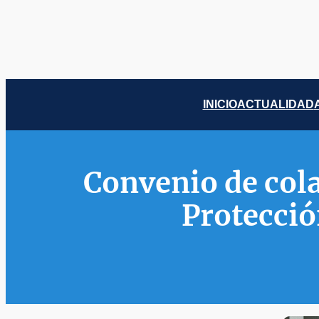
Saltar
al
contenido
INICIO
ACTUALIDAD
Convenio de cola
Protecció