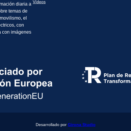
Vídeos
rmación diaria a
sobre temas de
movilismo, el
éctricos, con
a con imágenes
Desarrollado por
Girona Studio