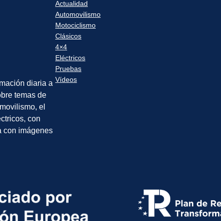
Actualidad
Automovilismo
Motociclismo
Clásicos
4×4
Eléctricos
Pruebas
Vídeos
rmación diaria a
sobre temas de
movilismo, el
éctricos, con
a con imágenes