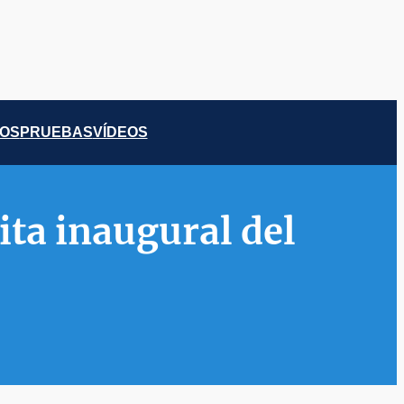
COS
PRUEBAS
VÍDEOS
ita inaugural del