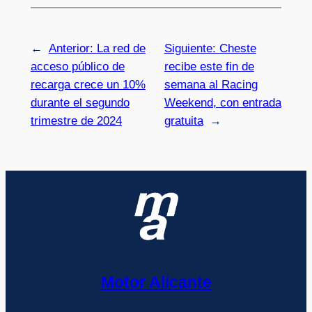
←
Anterior:
La red de
Siguiente:
Cheste
acceso público de
recibe este fin de
recarga crece un 10%
semana al Racing
durante el segundo
Weekend, con entrada
trimestre de 2024
gratuita
→
Motor Alicante