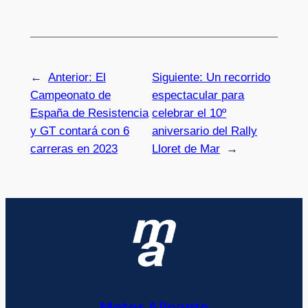
←
Anterior:
El
Siguiente:
Un recorrido
Campeonato de
espectacular para
España de Resistencia
celebrar el 10º
y GT contará con 6
aniversario del Rally
carreras en 2023
Lloret de Mar
→
Motor Alicante