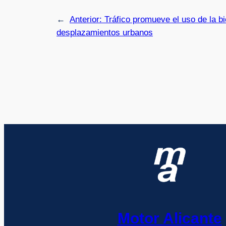
←
Anterior:
Tráfico promueve el uso de la bi
desplazamientos urbanos
Motor Alicante