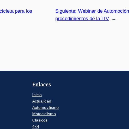
cicleta para los
Siguiente:
Webinar de Automoción
procedimientos de la ITV
→
Enlaces
Inicio
Actualidad
Automovilismo
Motociclismo
Clásicos
4×4