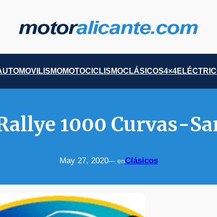
AUTOMOVILISMO
MOTOCICLISMO
CLÁSICOS
4×4
ELÉCTRI
 Rallye 1000 Curvas-Sa
May 27, 2020
Clásicos
— en