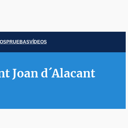
COS
PRUEBAS
VÍDEOS
nt Joan d´Alacant