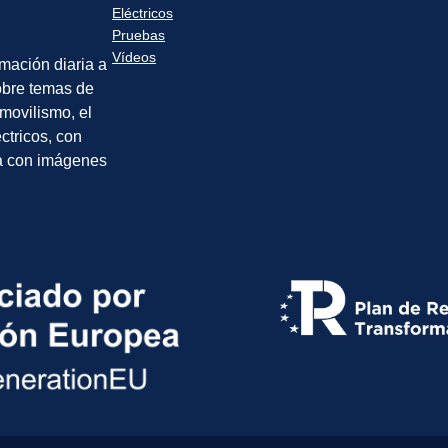
Eléctricos
Pruebas
Vídeos
rmación diaria a
sobre temas de
movilismo, el
éctricos, con
a con imágenes