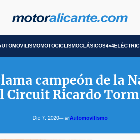
AUTOMOVILISMO
MOTOCICLISMO
CLÁSICOS
4×4
ELÉCTRI
clama campeón de la N
l Circuit Ricardo Tor
Dic 7, 2020
Automovilismo
— en