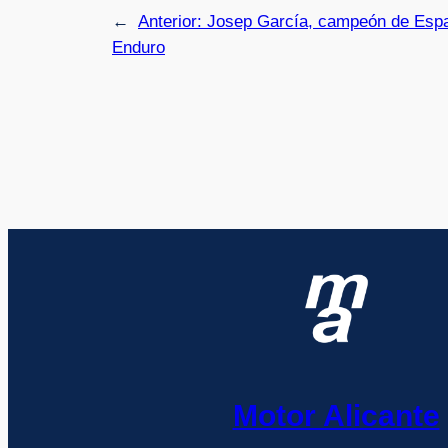
←
Anterior:
Josep García, campeón de Esp
Enduro
Motor Alicante