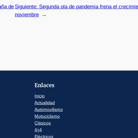
aña de
Siguiente:
Segunda ola de pandemia frena el crecimie
noviembre
→
Enlaces
Inicio
Actualidad
Automovilismo
Motociclismo
Clásicos
4×4
Eléctricos