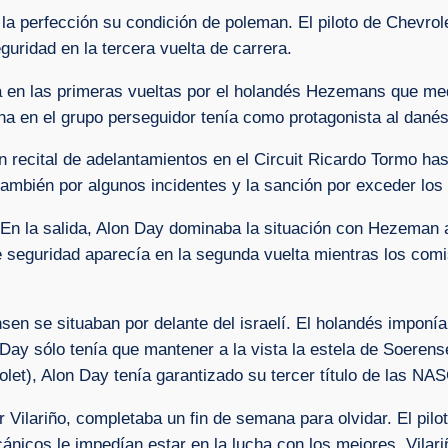
la perfección su condición de poleman. El piloto de Chevrole
guridad en la tercera vuelta de carrera.
 en las primeras vueltas por el holandés Hezemans que medi
cha en el grupo perseguidor tenía como protagonista al dan
un recital de adelantamientos en el Circuit Ricardo Tormo ha
también por algunos incidentes y la sanción por exceder los lí
. En la salida, Alon Day dominaba la situación con Hezeman 
de seguridad aparecía en la segunda vuelta mientras los comi
n se situaban por delante del israelí. El holandés imponía
ay sólo tenía que mantener a la vista la estela de Soerensen
olet), Alon Day tenía garantizado su tercer título de las 
er Vilariño, completaba un fin de semana para olvidar. El pi
icos le impedían estar en la lucha con los mejores. Vilariño