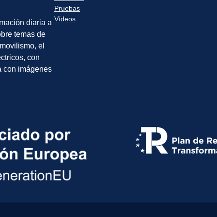
Pruebas
Vídeos
rmación diaria a
sobre temas de
movilismo, el
éctricos, con
a con imágenes