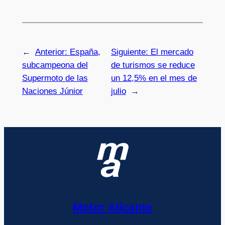
←
Anterior:
España,
Siguiente:
El mercado
subcampeona del
de turismos se reduce
Supermoto de las
un 12,5% en el mes de
Naciones Júnior
julio
→
Motor Alicante