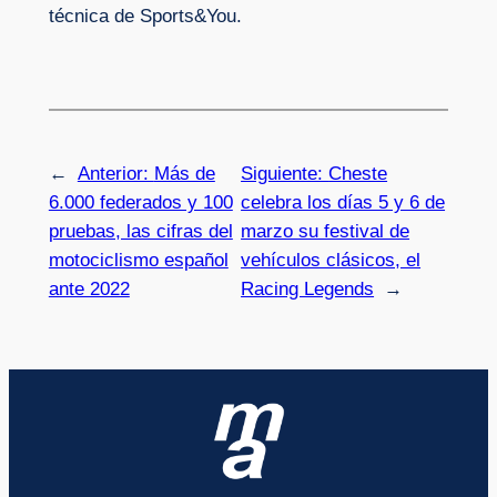
técnica de Sports&You.
←
Anterior:
Más de
Siguiente:
Cheste
6.000 federados y 100
celebra los días 5 y 6 de
pruebas, las cifras del
marzo su festival de
motociclismo español
vehículos clásicos, el
ante 2022
Racing Legends
→