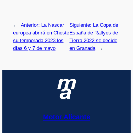
←
Anterior:
La Nascar
Siguiente:
La Copa de
europea abrirá en Cheste
España de Rallyes de
su temporada 2023 los
Tierra 2022 se decide
días 6 y 7 de mayo
en Granada
→
Motor Alicante