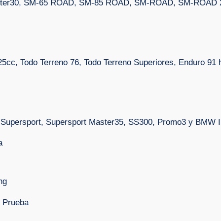
ster30, SM-65 ROAD, SM-85 ROAD, SM-ROAD, SM-ROAD 
25cc, Todo Terreno 76, Todo Terreno Superiores, Enduro 91 
, Supersport, Supersport Master35, SS300, Promo3 y BMW I
a
ng
 Prueba