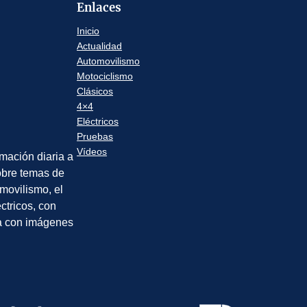
Enlaces
Inicio
Actualidad
Automovilismo
Motociclismo
Clásicos
4×4
Eléctricos
Pruebas
Vídeos
rmación diaria a
sobre temas de
movilismo, el
éctricos, con
a con imágenes