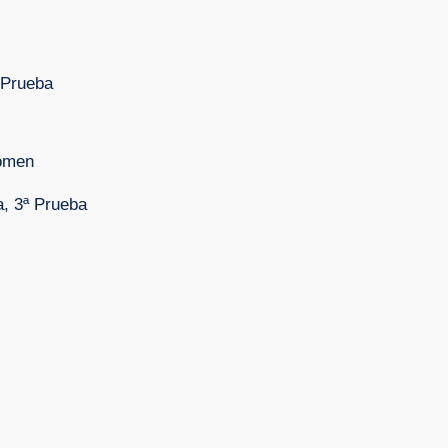
 Prueba
Women
, 3ª Prueba