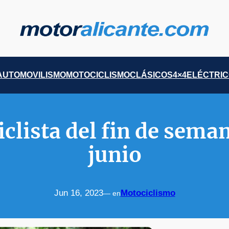
AUTOMOVILISMO
MOTOCICLISMO
CLÁSICOS
4×4
ELÉCTRI
lista del fin de semana
junio
Jun 16, 2023
Motociclismo
— en