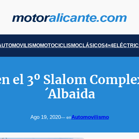
AUTOMOVILISMO
MOTOCICLISMO
CLÁSICOS
4×4
ELÉCTRI
 en el 3º Slalom Comple
´Albaida
Ago 19, 2020
Automovilismo
— en