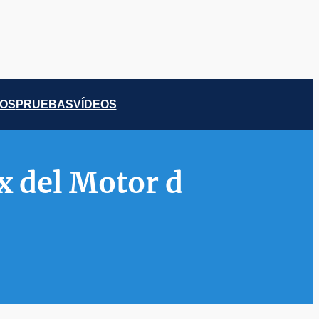
COS
PRUEBAS
VÍDEOS
x del Motor d