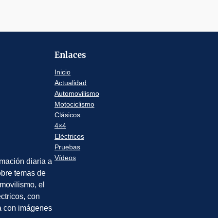
Enlaces
Inicio
Actualidad
Automovilismo
Motociclismo
Clásicos
4×4
Eléctricos
Pruebas
Vídeos
rmación diaria a
sobre temas de
movilismo, el
éctricos, con
a con imágenes