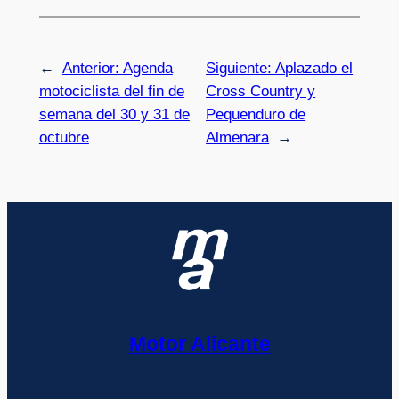
←
Anterior:
Agenda
Siguiente:
Aplazado el
motociclista del fin de
Cross Country y
semana del 30 y 31 de
Pequenduro de
octubre
Almenara
→
Motor Alicante