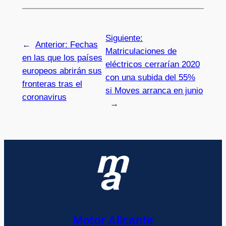
Siguiente:
←
Anterior:
Fechas
Matriculaciones de
en las que los países
eléctricos cerrarían 2020
europeos abrirán sus
con una subida del 55%
fronteras tras el
si Moves arranca en junio
coronavirus
→
Motor Alicante