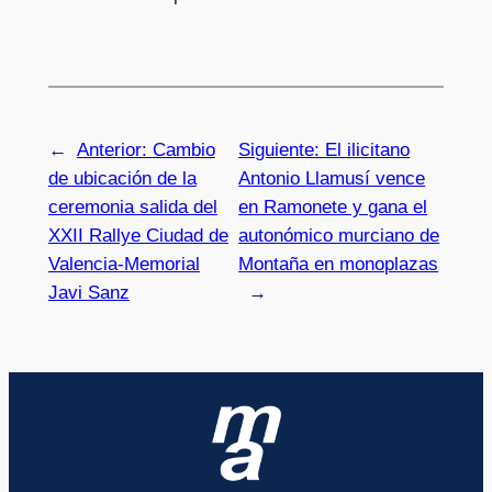
←
Anterior:
Cambio
Siguiente:
El ilicitano
de ubicación de la
Antonio Llamusí vence
ceremonia salida del
en Ramonete y gana el
XXII Rallye Ciudad de
autonómico murciano de
Valencia-Memorial
Montaña en monoplazas
Javi Sanz
→