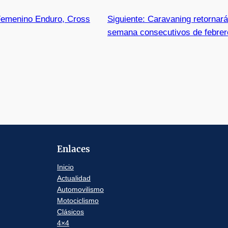
Femenino Enduro, Cross
Siguiente:
Caravaning retornará
semana consecutivos de febrer
Enlaces
Inicio
Actualidad
Automovilismo
Motociclismo
Clásicos
4×4