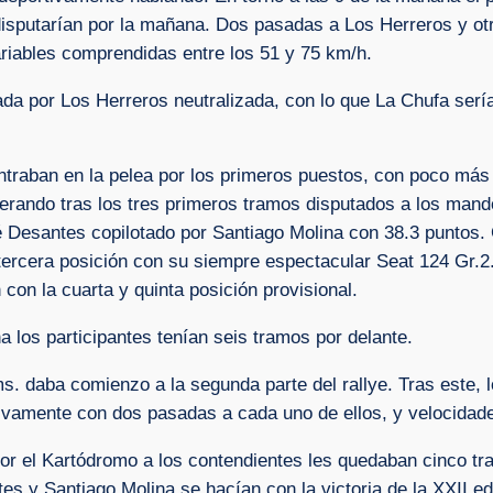
disputarían por la mañana. Dos pasadas a Los Herreros y ot
riables comprendidas entre los 51 y 75 km/h.
a por Los Herreros neutralizada, con lo que La Chufa sería 
ntraban en la pelea por los primeros puestos, con poco más 
erando tras los tres primeros tramos disputados a los mand
sé Desantes copilotado por Santiago Molina con 38.3 puntos.
ercera posición con su siempre espectacular Seat 124 Gr.2
con la cuarta y quinta posición provisional.
a los participantes tenían seis tramos por delante.
 daba comienzo a la segunda parte del rallye. Tras este, l
tivamente con dos pasadas a cada uno de ellos, y velocidad
 por el Kartódromo a los contendientes les quedaban cinco t
s y Santiago Molina se hacían con la victoria de la XXII edi