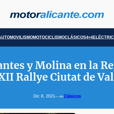
AUTOMOVILISMO
MOTOCICLISMO
CLÁSICOS
4×4
ELÉCTRI
antes y Molina en la R
XII Rallye Ciutat de Va
Dic 8, 2021
Clásicos
— en