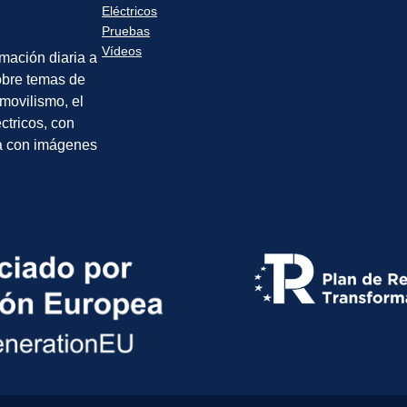
Eléctricos
Pruebas
Vídeos
rmación diaria a
sobre temas de
movilismo, el
éctricos, con
a con imágenes