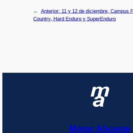
←
Anterior:
11 y 12 de diciembre, Campus 
Country, Hard Enduro y SuperEnduro
Motor Alicante